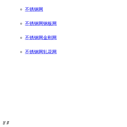
不锈钢网
不锈钢网钢板网
不锈钢网金刚网
不锈钢网轧花网
ꂃ
ꁹ